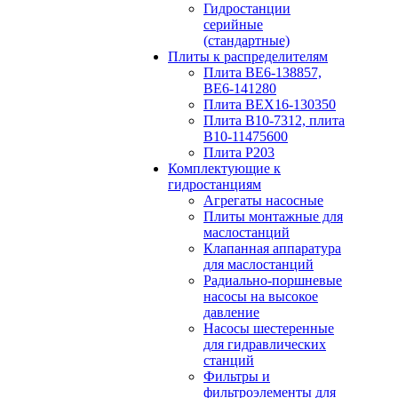
Гидростанции
серийные
(стандартные)
Плиты к распределителям
Плита ВЕ6-138857,
ВЕ6-141280
Плита ВЕХ16-130350
Плита В10-7312, плита
В10-11475600
Плита P203
Комплектующие к
гидростанциям
Агрегаты насосные
Плиты монтажные для
маслостанций
Клапанная аппаратура
для маслостанций
Радиально-поршневые
насосы на высокое
давление
Насосы шестеренные
для гидравлических
станций
Фильтры и
фильтроэлементы для