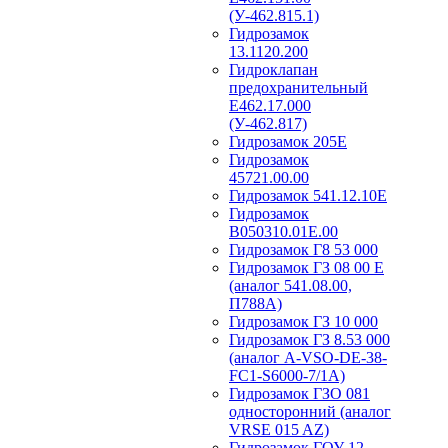
(У-462.815.1)
Гидрозамок
13.1120.200
Гидроклапан
предохранительный
Е462.17.000
(У-462.817)
Гидрозамок 205Е
Гидрозамок
45721.00.00
Гидрозамок 541.12.10Е
Гидрозамок
В050310.01Е.00
Гидрозамок Г8 53 000
Гидрозамок ГЗ 08 00 Е
(аналог 541.08.00,
П788А)
Гидрозамок ГЗ 10 000
Гидрозамок ГЗ 8.53 000
(аналог A-VSO-DE-38-
FC1-S6000-7/1A)
Гидрозамок ГЗО 081
односторонний (аналог
VRSE 015 AZ)
Гидрозамок ГОУ 12