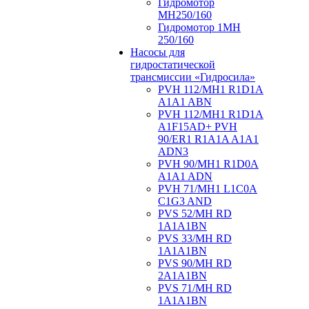
Гидромотор
МН250/160
Гидромотор 1МН
250/160
Насосы для
гидростатической
трансмиссии «Гидросила»
PVH 112/MH1 R1D1A
A1A1 ABN
PVH 112/MH1 R1D1A
A1F15AD+ PVH
90/ER1 R1A1A A1A1
ADN3
PVH 90/MH1 R1D0A
A1A1 ADN
PVH 71/MH1 L1C0A
C1G3 AND
PVS 52/MH RD
1A1A1BN
PVS 33/MH RD
1A1A1BN
PVS 90/MH RD
2A1A1BN
PVS 71/MH RD
1A1A1BN