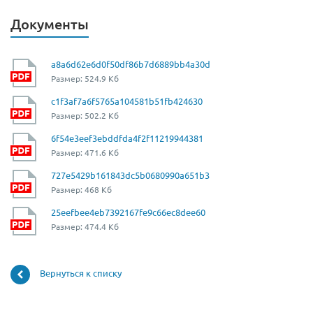
Документы
a8a6d62e6d0f50df86b7d6889bb4a30d
Размер: 524.9 Кб
c1f3af7a6f5765a104581b51fb424630
Размер: 502.2 Кб
6f54e3eef3ebddfda4f2f11219944381
Размер: 471.6 Кб
727e5429b161843dc5b0680990a651b3
Размер: 468 Кб
25eefbee4eb7392167fe9c66ec8dee60
Размер: 474.4 Кб
Вернуться к списку