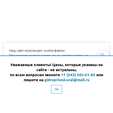
Наш сайт использует cookie-файлы.
Продолжая им пользоваться, вы соглашаетесь на
обработку персональных данных с использованием Яндекс
Уважаемые клиенты! Цены, которые указаны на
КАТАЛОГ
Метрики в соответствии с
политикой конфиденциальности
.
сайте - не актуальны,
УСЛУГИ
по всем вопросам звоните
+7 (343) 382-01-83
или
Я СОГЛАСЕН
ПАРТНЕРЫ
пишите на
gidroprivod-ural@mail.ru
КОМПАНИЯ
OK
НОВОСТИ
КОНТАКТЫ
+7 (343)
382-01-83