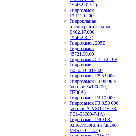
(У-462.815.1)
Гидрозамок
13.1120.200
Гидроклапан
предохранительный
Е462.17.000
(У-462.817)
Гидрозамок 205Е
Гидрозамок
45721.00.00
Гидрозамок 541.12.10Е
Гидрозамок
В050310.01Е.00
Гидрозамок Г8 53 000
Гидрозамок ГЗ 08 00 Е
(аналог 541.08.00,
П788А)
Гидрозамок ГЗ 10 000
Гидрозамок ГЗ 8.53 000
(аналог A-VSO-DE-38-
FC1-S6000-7/1A)
Гидрозамок ГЗО 081
односторонний (аналог
VRSE 015 AZ)
Гидрозамок ГОУ 12