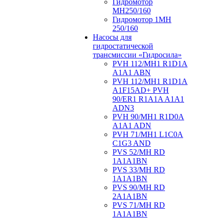
Гидромотор
МН250/160
Гидромотор 1МН
250/160
Насосы для
гидростатической
трансмиссии «Гидросила»
PVH 112/MH1 R1D1A
A1A1 ABN
PVH 112/MH1 R1D1A
A1F15AD+ PVH
90/ER1 R1A1A A1A1
ADN3
PVH 90/MH1 R1D0A
A1A1 ADN
PVH 71/MH1 L1C0A
C1G3 AND
PVS 52/MH RD
1A1A1BN
PVS 33/MH RD
1A1A1BN
PVS 90/MH RD
2A1A1BN
PVS 71/MH RD
1A1A1BN