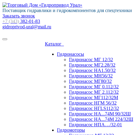
Поставщик гидравлики и гидрокомпонентов для спецтехники
Заказать звонок
+7 (343)
382-01-83
gidroprivod-ural@mail.ru
Каталог
Гидронасосы
Гидронасос МГ 12/32
Гидронасос МГ2.28/32
Гидронасос НА1.50/32
Гидронасос МН56/32
Гидронасос МГ80/32
Гидронасос МГ 0.112/32
Гидронасос МГ 2.112/32
Гидронасос МГ112/32М
Гидронасос НГМ 56/32
Гидронасос НГLS112/32
Гидронасос НА...74М 90/32Ш
Гидронасос НА...74М 224/32Ш
Гидронасос НПА…/32-01
Гидромоторы