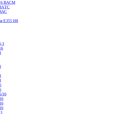
V6 ВАСM
 ВАTС
 ВАС
ая E355 H8
6,3
16
3
3
3
3
6
6
5/16
16
16
16
,3