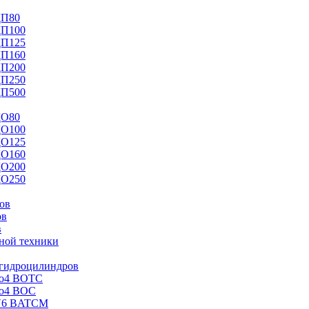
ДП80
ДП100
ДП125
ДП160
ДП200
ДП250
ДП500
ДО80
ДО100
ДО125
ДО160
ДО200
ДО250
ов
ов
в
ной техники
 гидроцилиндров
Mo4 BOTC
Mo4 BOC
V6 BATCM