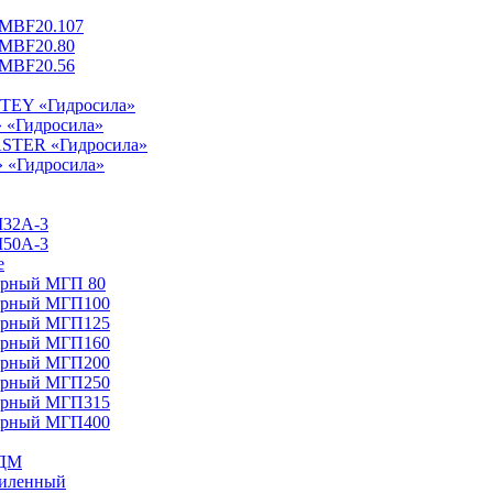
 MBF20.107
 MBF20.80
 MBF20.56
NTEY «Гидросила»
» «Гидросила»
ASTER «Гидросила»
» «Гидросила»
Ш32A-3
Ш50А-3
е
арный МГП 80
тарный МГП100
тарный МГП125
тарный МГП160
тарный МГП200
тарный МГП250
тарный МГП315
тарный МГП400
НДМ
силенный