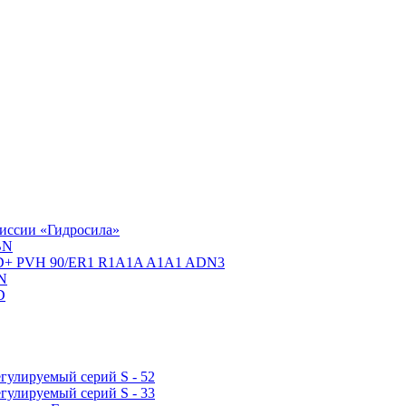
миссии «Гидросила»
BN
D+ PVH 90/ER1 R1A1A A1A1 ADN3
N
D
гулируемый серий S - 52
гулируемый серий S - 33