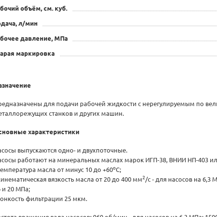
бочий объём, см. куб.
дача, л/мин
бочее давление, МПа
тарая маркировка
азначение
редназначены для подачи рабочей жидкости с нерегулируемым по вел
еталлорежущих станков и других машин.
сновные характеристики
асосы выпускаются одно- и двухпоточные.
асосы работают на минеральных маслах марок ИГП-38, ВНИИ НП-403 ил
о
температура масла от минус 10 до +60
С;
2
 кинематическая вязкость масла от 20 до 400 мм
/с - для насосов на 6,3 
 и 20 МПа;
 тонкость фильтрации 25 мкм.