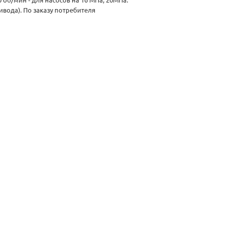
0 об/мин - для насосов на 16 МПа, 20МПа.
ивода). По заказу потребителя