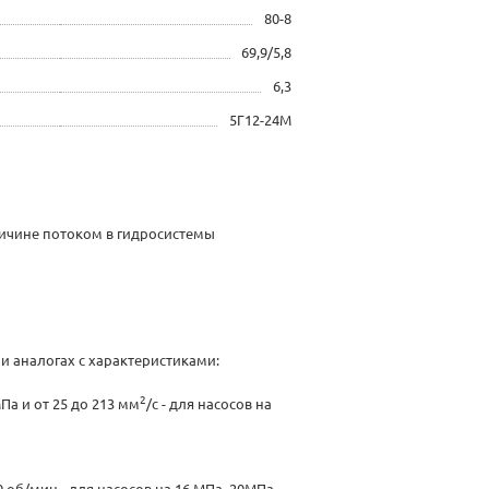
80-8
69,9/5,8
6,3
5Г12-24М
ичине потоком в гидросистемы
и аналогах с характеристиками:
2
МПа и от 25 до 213 мм
/с - для насосов на