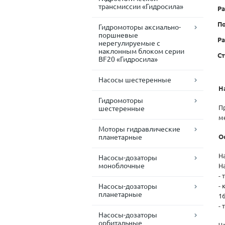
трансмиссии «Гидросила»
Ра
По
Гидромоторы аксиально-
поршневые
Ра
нерегулируемые с
наклонным блоком серии
С
BF20 «Гидросила»
Насосы шестеренные
Н
Гидромоторы
П
шестеренные
м
Моторы гидравлические
планетарные
О
Н
Насосы-дозаторы
моноблочные
Н
- 
Насосы-дозаторы
-
планетарные
16
-
Насосы-дозаторы
орбитальные