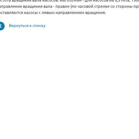
стота вращения вала насосов: 960 об/мин - для насосов на 6,3 МПа; 150
аправление вращения вала - правое (по часовой стрелке со стороны пр
оставляются насосы с левым направлением вращения.
Вернуться к списку