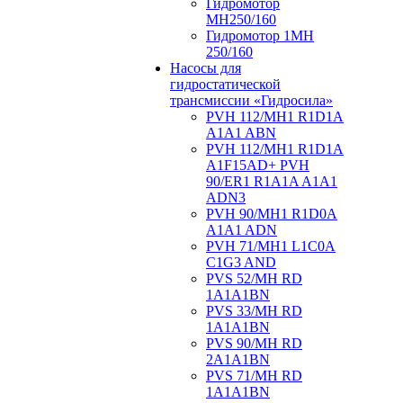
Гидромотор
МН250/160
Гидромотор 1МН
250/160
Насосы для
гидростатической
трансмиссии «Гидросила»
PVH 112/MH1 R1D1A
A1A1 ABN
PVH 112/MH1 R1D1A
A1F15AD+ PVH
90/ER1 R1A1A A1A1
ADN3
PVH 90/MH1 R1D0A
A1A1 ADN
PVH 71/MH1 L1C0A
C1G3 AND
PVS 52/MH RD
1A1A1BN
PVS 33/MH RD
1A1A1BN
PVS 90/MH RD
2A1A1BN
PVS 71/MH RD
1A1A1BN