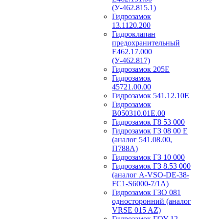
(У-462.815.1)
Гидрозамок
13.1120.200
Гидроклапан
предохранительный
Е462.17.000
(У-462.817)
Гидрозамок 205Е
Гидрозамок
45721.00.00
Гидрозамок 541.12.10Е
Гидрозамок
В050310.01Е.00
Гидрозамок Г8 53 000
Гидрозамок ГЗ 08 00 Е
(аналог 541.08.00,
П788А)
Гидрозамок ГЗ 10 000
Гидрозамок ГЗ 8.53 000
(аналог A-VSO-DE-38-
FC1-S6000-7/1A)
Гидрозамок ГЗО 081
односторонний (аналог
VRSE 015 AZ)
Гидрозамок ГОУ 12