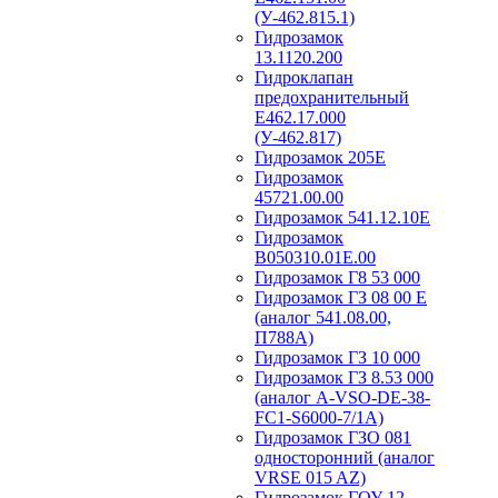
(У-462.815.1)
Гидрозамок
13.1120.200
Гидроклапан
предохранительный
Е462.17.000
(У-462.817)
Гидрозамок 205Е
Гидрозамок
45721.00.00
Гидрозамок 541.12.10Е
Гидрозамок
В050310.01Е.00
Гидрозамок Г8 53 000
Гидрозамок ГЗ 08 00 Е
(аналог 541.08.00,
П788А)
Гидрозамок ГЗ 10 000
Гидрозамок ГЗ 8.53 000
(аналог A-VSO-DE-38-
FC1-S6000-7/1A)
Гидрозамок ГЗО 081
односторонний (аналог
VRSE 015 AZ)
Гидрозамок ГОУ 12