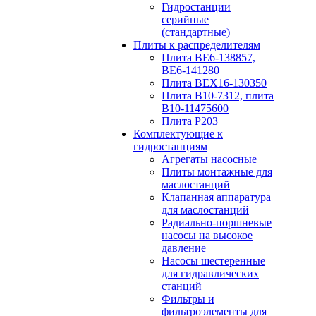
Гидростанции
серийные
(стандартные)
Плиты к распределителям
Плита ВЕ6-138857,
ВЕ6-141280
Плита ВЕХ16-130350
Плита В10-7312, плита
В10-11475600
Плита P203
Комплектующие к
гидростанциям
Агрегаты насосные
Плиты монтажные для
маслостанций
Клапанная аппаратура
для маслостанций
Радиально-поршневые
насосы на высокое
давление
Насосы шестеренные
для гидравлических
станций
Фильтры и
фильтроэлементы для