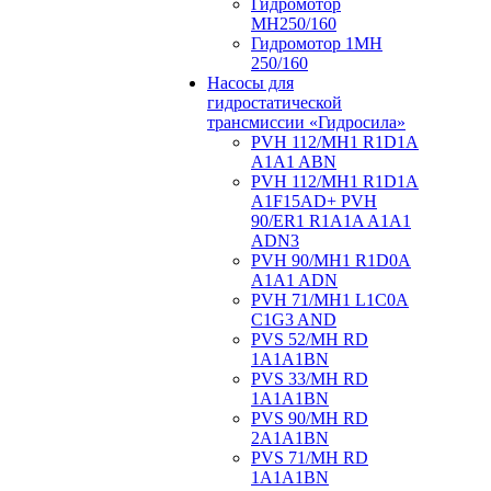
Гидромотор
МН250/160
Гидромотор 1МН
250/160
Насосы для
гидростатической
трансмиссии «Гидросила»
PVH 112/MH1 R1D1A
A1A1 ABN
PVH 112/MH1 R1D1A
A1F15AD+ PVH
90/ER1 R1A1A A1A1
ADN3
PVH 90/MH1 R1D0A
A1A1 ADN
PVH 71/MH1 L1C0A
C1G3 AND
PVS 52/MH RD
1A1A1BN
PVS 33/MH RD
1A1A1BN
PVS 90/MH RD
2A1A1BN
PVS 71/MH RD
1A1A1BN