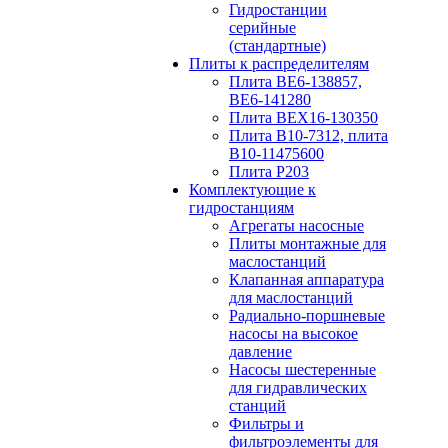
Гидростанции
серийные
(стандартные)
Плиты к распределителям
Плита ВЕ6-138857,
ВЕ6-141280
Плита ВЕХ16-130350
Плита В10-7312, плита
В10-11475600
Плита P203
Комплектующие к
гидростанциям
Агрегаты насосные
Плиты монтажные для
маслостанций
Клапанная аппаратура
для маслостанций
Радиально-поршневые
насосы на высокое
давление
Насосы шестеренные
для гидравлических
станций
Фильтры и
фильтроэлементы для