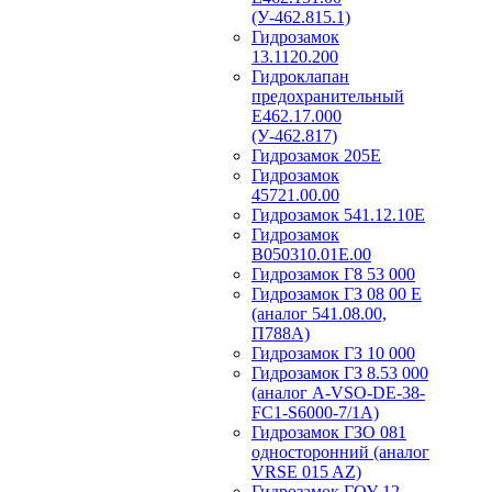
(У-462.815.1)
Гидрозамок
13.1120.200
Гидроклапан
предохранительный
Е462.17.000
(У-462.817)
Гидрозамок 205Е
Гидрозамок
45721.00.00
Гидрозамок 541.12.10Е
Гидрозамок
В050310.01Е.00
Гидрозамок Г8 53 000
Гидрозамок ГЗ 08 00 Е
(аналог 541.08.00,
П788А)
Гидрозамок ГЗ 10 000
Гидрозамок ГЗ 8.53 000
(аналог A-VSO-DE-38-
FC1-S6000-7/1A)
Гидрозамок ГЗО 081
односторонний (аналог
VRSE 015 AZ)
Гидрозамок ГОУ 12