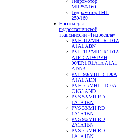
Гидромотор
МН250/160
Гидромотор 1МН
250/160
Насосы для
гидростатической
трансмиссии «Гидросила»
PVH 112/MH1 R1D1A
A1A1 ABN
PVH 112/MH1 R1D1A
A1F15AD+ PVH
90/ER1 R1A1A A1A1
ADN3
PVH 90/MH1 R1D0A
A1A1 ADN
PVH 71/MH1 L1C0A
C1G3 AND
PVS 52/MH RD
1A1A1BN
PVS 33/MH RD
1A1A1BN
PVS 90/MH RD
2A1A1BN
PVS 71/MH RD
1A1A1BN