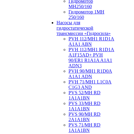
Гидромотор
МН250/160
Гидромотор 1МН
250/160
Насосы для
гидростатической
трансмиссии «Гидросила»
PVH 112/MH1 R1D1A
A1A1 ABN
PVH 112/MH1 R1D1A
A1F15AD+ PVH
90/ER1 R1A1A A1A1
ADN3
PVH 90/MH1 R1D0A
A1A1 ADN
PVH 71/MH1 L1C0A
C1G3 AND
PVS 52/MH RD
1A1A1BN
PVS 33/MH RD
1A1A1BN
PVS 90/MH RD
2A1A1BN
PVS 71/MH RD
1A1A1BN