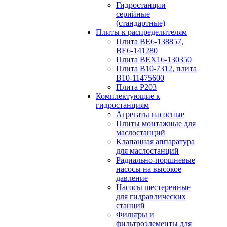
Гидростанции
серийные
(стандартные)
Плиты к распределителям
Плита ВЕ6-138857,
ВЕ6-141280
Плита ВЕХ16-130350
Плита В10-7312, плита
В10-11475600
Плита P203
Комплектующие к
гидростанциям
Агрегаты насосные
Плиты монтажные для
маслостанций
Клапанная аппаратура
для маслостанций
Радиально-поршневые
насосы на высокое
давление
Насосы шестеренные
для гидравлических
станций
Фильтры и
фильтроэлементы для