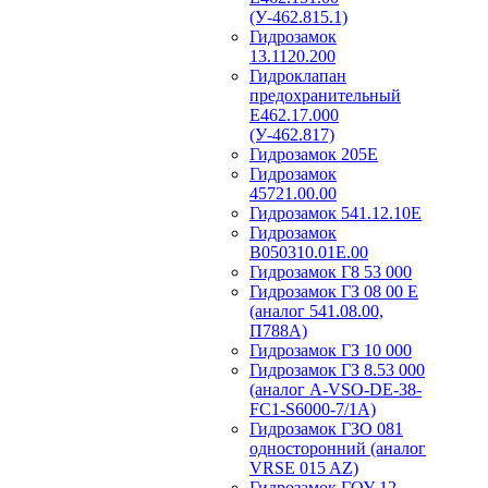
(У-462.815.1)
Гидрозамок
13.1120.200
Гидроклапан
предохранительный
Е462.17.000
(У-462.817)
Гидрозамок 205Е
Гидрозамок
45721.00.00
Гидрозамок 541.12.10Е
Гидрозамок
В050310.01Е.00
Гидрозамок Г8 53 000
Гидрозамок ГЗ 08 00 Е
(аналог 541.08.00,
П788А)
Гидрозамок ГЗ 10 000
Гидрозамок ГЗ 8.53 000
(аналог A-VSO-DE-38-
FC1-S6000-7/1A)
Гидрозамок ГЗО 081
односторонний (аналог
VRSE 015 AZ)
Гидрозамок ГОУ 12