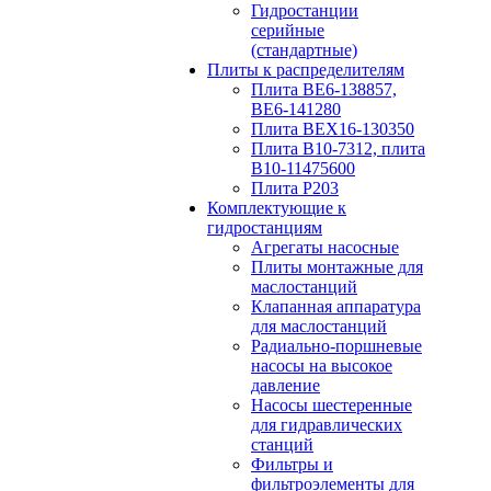
Гидростанции
серийные
(стандартные)
Плиты к распределителям
Плита ВЕ6-138857,
ВЕ6-141280
Плита ВЕХ16-130350
Плита В10-7312, плита
В10-11475600
Плита P203
Комплектующие к
гидростанциям
Агрегаты насосные
Плиты монтажные для
маслостанций
Клапанная аппаратура
для маслостанций
Радиально-поршневые
насосы на высокое
давление
Насосы шестеренные
для гидравлических
станций
Фильтры и
фильтроэлементы для