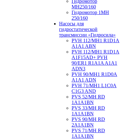
Гидромотор
МН250/160
Гидромотор 1МН
250/160
Насосы для
гидростатической
трансмиссии «Гидросила»
PVH 112/MH1 R1D1A
A1A1 ABN
PVH 112/MH1 R1D1A
A1F15AD+ PVH
90/ER1 R1A1A A1A1
ADN3
PVH 90/MH1 R1D0A
A1A1 ADN
PVH 71/MH1 L1C0A
C1G3 AND
PVS 52/MH RD
1A1A1BN
PVS 33/MH RD
1A1A1BN
PVS 90/MH RD
2A1A1BN
PVS 71/MH RD
1A1A1BN