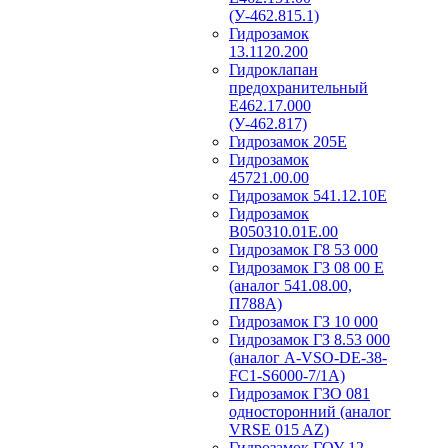
(У-462.815.1)
Гидрозамок
13.1120.200
Гидроклапан
предохранительный
Е462.17.000
(У-462.817)
Гидрозамок 205Е
Гидрозамок
45721.00.00
Гидрозамок 541.12.10Е
Гидрозамок
В050310.01Е.00
Гидрозамок Г8 53 000
Гидрозамок ГЗ 08 00 Е
(аналог 541.08.00,
П788А)
Гидрозамок ГЗ 10 000
Гидрозамок ГЗ 8.53 000
(аналог A-VSO-DE-38-
FC1-S6000-7/1A)
Гидрозамок ГЗО 081
односторонний (аналог
VRSE 015 AZ)
Гидрозамок ГОУ 12