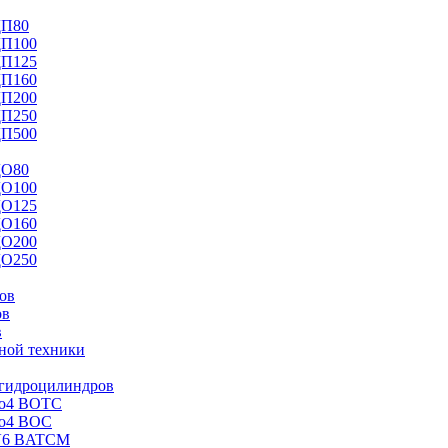
ДП80
ДП100
ДП125
ДП160
ДП200
ДП250
ДП500
ДО80
ДО100
ДО125
ДО160
ДО200
ДО250
ов
ов
в
ной техники
 гидроцилиндров
Mo4 BOTC
Mo4 BOC
V6 BATCM