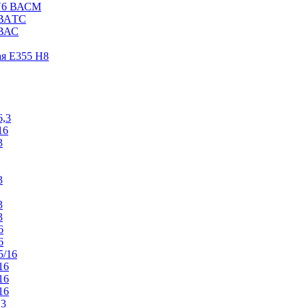
V6 ВАСM
 ВАTС
 ВАС
ая E355 H8
6,3
16
3
3
3
3
6
6
5/16
16
16
16
,3