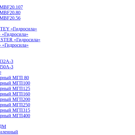
 MBF20.107
 MBF20.80
 MBF20.56
NTEY «Гидросила»
» «Гидросила»
ASTER «Гидросила»
» «Гидросила»
Ш32A-3
Ш50А-3
е
арный МГП 80
тарный МГП100
тарный МГП125
тарный МГП160
тарный МГП200
тарный МГП250
тарный МГП315
тарный МГП400
НДМ
силенный