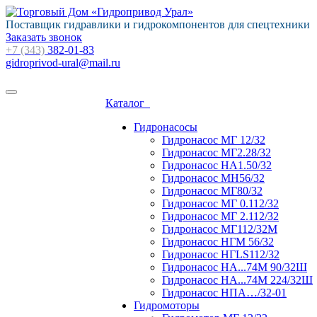
Поставщик гидравлики и гидрокомпонентов для спецтехники
Заказать звонок
+7 (343)
382-01-83
gidroprivod-ural@mail.ru
Каталог
Гидронасосы
Гидронасос МГ 12/32
Гидронасос МГ2.28/32
Гидронасос НА1.50/32
Гидронасос МН56/32
Гидронасос МГ80/32
Гидронасос МГ 0.112/32
Гидронасос МГ 2.112/32
Гидронасос МГ112/32М
Гидронасос НГМ 56/32
Гидронасос НГLS112/32
Гидронасос НА...74М 90/32Ш
Гидронасос НА...74М 224/32Ш
Гидронасос НПА…/32-01
Гидромоторы