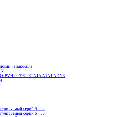
миссии «Гидросила»
BN
D+ PVH 90/ER1 R1A1A A1A1 ADN3
N
D
гулируемый серий S - 52
гулируемый серий S - 33