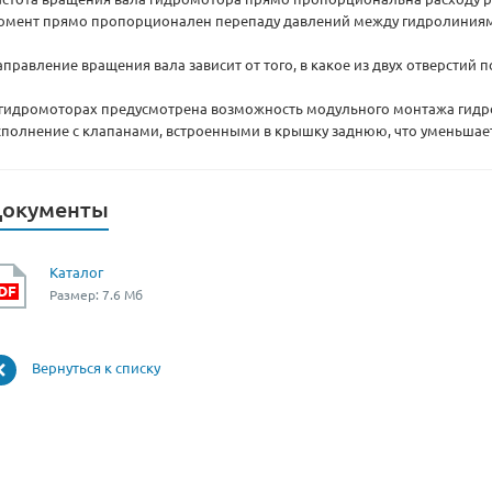
омент прямо пропорционален перепаду давлений между гидролиния
аправление вращения вала зависит от того, в какое из двух отверстий 
 гидромоторах предусмотрена возможность модульного монтажа гидр
сполнение с клапанами, встроенными в крышку заднюю, что уменьшает
окументы
Каталог
Размер: 7.6 Мб
Вернуться к списку