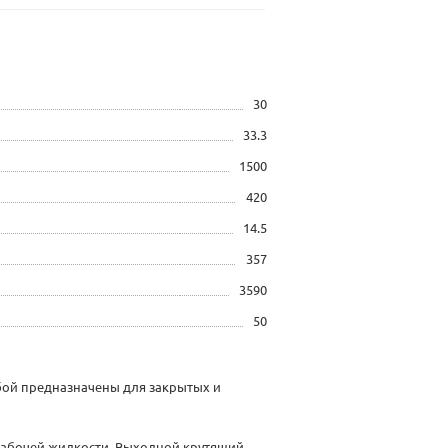
30
33.3
1500
420
14.5
357
3590
50
ой предназначены для закрытых и
рабочей жидкости. Выходной крутящий