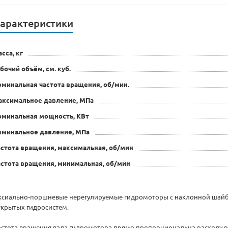
арактеристики
сса, кг
бочий объём, см. куб.
минальная частота вращения, об/мин.
аксимальное давление, МПа
оминальная мощность, КВт
оминальное давление, МПа
стота вращения, максимальная, об/мин
стота вращения, минимальная, об/мин
ксиально-поршневые нерегулируемые гидромоторы с наклонной шайб
ткрытых гидросистем.
астота вращения вала гидромотора прямо пропорциональна расходу 