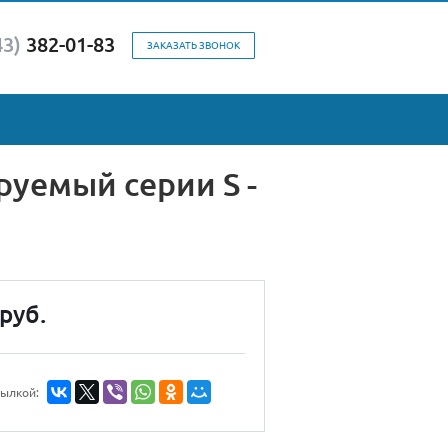
43)
382-01-83
ЗАКАЗАТЬ ЗВОНОК
уемый cерии S -
руб.
сылкой: