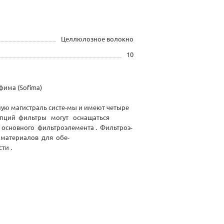
Целлюлозное волокно
10
има (Sofima)
ную магистраль систе-мы и имеют четыре
 опций фильтры могут оснащаться
основного фильтроэлемента . Фильтроэ-
 материалов для обе-
ти .