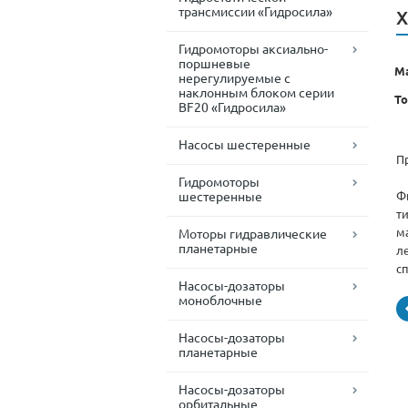
трансмиссии «Гидросила»
Х
Гидромоторы аксиально-
поршневые
М
нерегулируемые с
наклонным блоком серии
То
BF20 «Гидросила»
Насосы шестеренные
П
Гидромоторы
шестеренные
Ф
т
м
Моторы гидравлические
планетарные
л
с
Насосы-дозаторы
моноблочные
Насосы-дозаторы
планетарные
Насосы-дозаторы
орбитальные