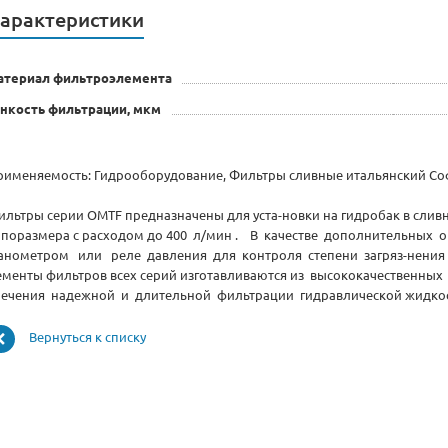
арактеристики
атериал фильтроэлемента
нкость фильтрации, мкм
рименяемость: Гидрооборудование, Фильтры сливные итальянский Соф
ильтры серии OMTF предназначены для уста-новки на гидробак в слив
ипоразмера с расходом до 400 л/мин . В качестве дополнительных
анометром или реле давления для контроля степени загряз-нения 
ементы фильтров всех серий изготавливаются из высококачественных
печения надежной и длительной фильтрации гидравлической жидкос
Вернуться к списку