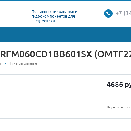
Поставщик гидравлики и
+7 (3
гидрокомпонентов для
спецтехники
 RFM060CD1BB601SX (OMTF2
ы
Фильтры сливные
4686
р
Поделиться с