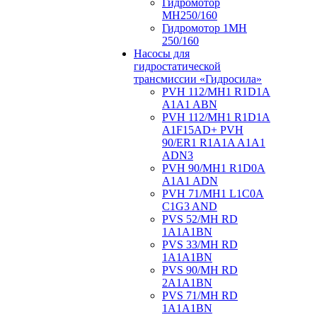
Гидромотор
МН250/160
Гидромотор 1МН
250/160
Насосы для
гидростатической
трансмиссии «Гидросила»
PVH 112/MH1 R1D1A
A1A1 ABN
PVH 112/MH1 R1D1A
A1F15AD+ PVH
90/ER1 R1A1A A1A1
ADN3
PVH 90/MH1 R1D0A
A1A1 ADN
PVH 71/MH1 L1C0A
C1G3 AND
PVS 52/MH RD
1A1A1BN
PVS 33/MH RD
1A1A1BN
PVS 90/MH RD
2A1A1BN
PVS 71/MH RD
1A1A1BN