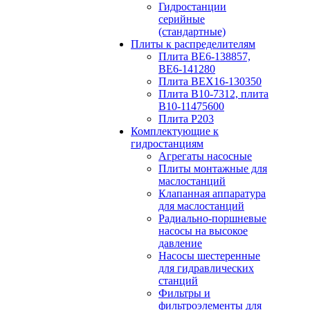
Гидростанции
серийные
(стандартные)
Плиты к распределителям
Плита ВЕ6-138857,
ВЕ6-141280
Плита ВЕХ16-130350
Плита В10-7312, плита
В10-11475600
Плита P203
Комплектующие к
гидростанциям
Агрегаты насосные
Плиты монтажные для
маслостанций
Клапанная аппаратура
для маслостанций
Радиально-поршневые
насосы на высокое
давление
Насосы шестеренные
для гидравлических
станций
Фильтры и
фильтроэлементы для