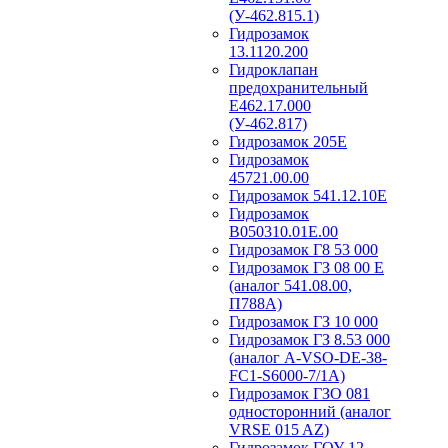
(У-462.815.1)
Гидрозамок
13.1120.200
Гидроклапан
предохранительный
Е462.17.000
(У-462.817)
Гидрозамок 205Е
Гидрозамок
45721.00.00
Гидрозамок 541.12.10Е
Гидрозамок
В050310.01Е.00
Гидрозамок Г8 53 000
Гидрозамок ГЗ 08 00 Е
(аналог 541.08.00,
П788А)
Гидрозамок ГЗ 10 000
Гидрозамок ГЗ 8.53 000
(аналог A-VSO-DE-38-
FC1-S6000-7/1A)
Гидрозамок ГЗО 081
односторонний (аналог
VRSE 015 AZ)
Гидрозамок ГОУ 12