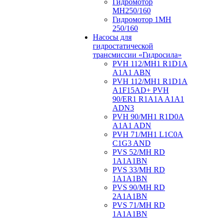
Гидромотор
МН250/160
Гидромотор 1МН
250/160
Насосы для
гидростатической
трансмиссии «Гидросила»
PVH 112/MH1 R1D1A
A1A1 ABN
PVH 112/MH1 R1D1A
A1F15AD+ PVH
90/ER1 R1A1A A1A1
ADN3
PVH 90/MH1 R1D0A
A1A1 ADN
PVH 71/MH1 L1C0A
C1G3 AND
PVS 52/MH RD
1A1A1BN
PVS 33/MH RD
1A1A1BN
PVS 90/MH RD
2A1A1BN
PVS 71/MH RD
1A1A1BN