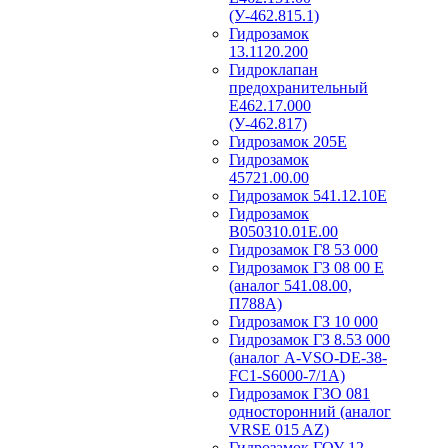
(У-462.815.1)
Гидрозамок
13.1120.200
Гидроклапан
предохранительный
Е462.17.000
(У-462.817)
Гидрозамок 205Е
Гидрозамок
45721.00.00
Гидрозамок 541.12.10Е
Гидрозамок
В050310.01Е.00
Гидрозамок Г8 53 000
Гидрозамок ГЗ 08 00 Е
(аналог 541.08.00,
П788А)
Гидрозамок ГЗ 10 000
Гидрозамок ГЗ 8.53 000
(аналог A-VSO-DE-38-
FC1-S6000-7/1A)
Гидрозамок ГЗО 081
односторонний (аналог
VRSE 015 AZ)
Гидрозамок ГОУ 12