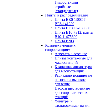
Гидростанции
серийные
(стандартные)
Плиты к распределителям
Плита ВЕ6-138857,
ВЕ6-141280
Плита ВЕХ16-130350
Плита В10-7312, плита
В10-11475600
Плита P203
Комплектующие к
гидростанциям
Агрегаты насосные
Плиты монтажные для
маслостанций
Клапанная аппаратура
для маслостанций
Радиально-поршневые
насосы на высокое
давление
Насосы шестеренные
для гидравлических
станций
Фильтры и
фильтроэлементы для